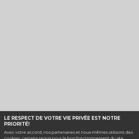
LE RESPECT DE VOTRE VIE PRIVÉE EST NOTRE
PRIORITÉ!
Haut de page
Avec votre accord, nos partenaires et nous-mêmes utilisons des
cookies, certains requis pour le bon fonctionnement du site,