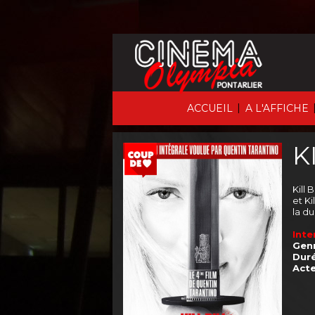
|
ACCUEIL
A L'AFFICHE
K
Kill 
et Ki
la du
Inte
Genr
Duré
Acte