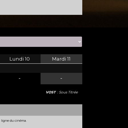
Lundi
10
Mardi
11
-
-
VOST
: Sous Titrée
n ligne du cinéma.