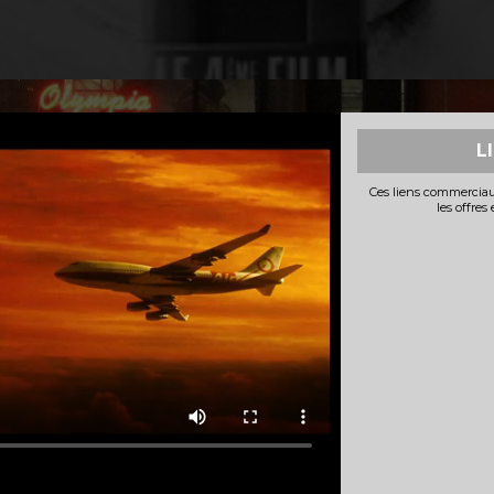
L
Ces liens commerciau
les offres