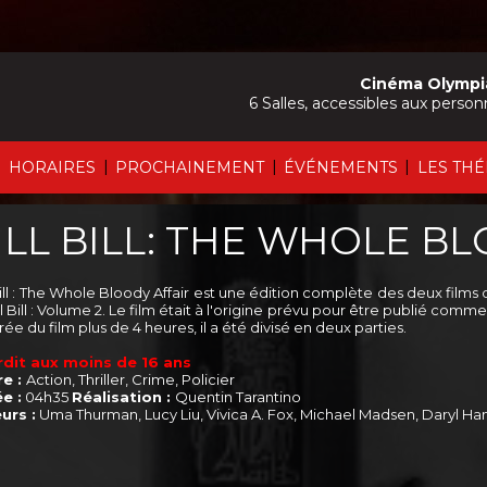
Cinéma Olympi
6 Salles, accessibles aux person
|
|
|
|
HORAIRES
PROCHAINEMENT
ÉVÉNEMENTS
LES TH
ILL BILL: THE WHOLE B
Bill : The Whole Bloody Affair est une édition complète des deux films d'
ll Bill : Volume 2. Le film était à l'origine prévu pour être publié comm
rée du film plus de 4 heures, il a été divisé en deux parties.
rdit aux moins de 16 ans
e :
Action, Thriller, Crime, Policier
e :
04h35
Réalisation :
Quentin Tarantino
urs :
Uma Thurman, Lucy Liu, Vivica A. Fox, Michael Madsen, Daryl H