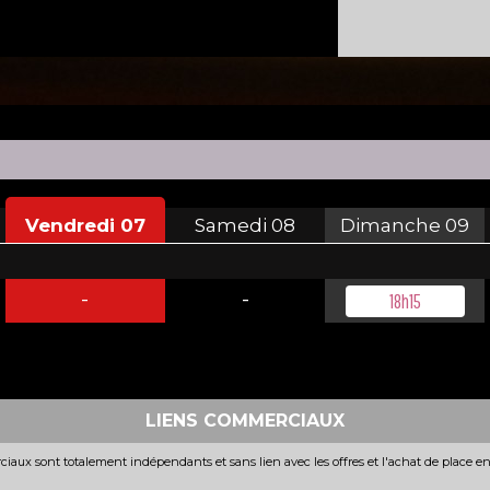
Vendredi
07
Samedi
08
Dimanche
09
-
-
18h15
LIENS COMMERCIAUX
iaux sont totalement indépendants et sans lien avec les offres et l'achat de place e