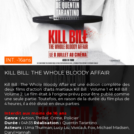
INT. -16ans
KILL BILL: THE WHOLE BLOODY AFFAIR
Kill Bill : The Whole Bloody Affair est une édition complète des
deux films d'action d'arts martiaux Kill Bill : Volume 1 et Kill Bill :
Volume 2. Le film était à l'origine prévu pour être publié comme
une seule partie. Toutefois, en raison de la durée du film plus de
4 heures, il a été divisé en deux parties.
Interdit aux moins de 16 ans
Genre :
Action, Thriller, Crime, Policier
Durée :
04h35
Réalisation :
Quentin Tarantino
Acteurs :
Uma Thurman, Lucy Liu, Vivica A. Fox, Michael Madsen,
Daryl Hannah