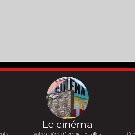
Le cinéma
nts,
Votre cinéma Olympia, les salles,
Con