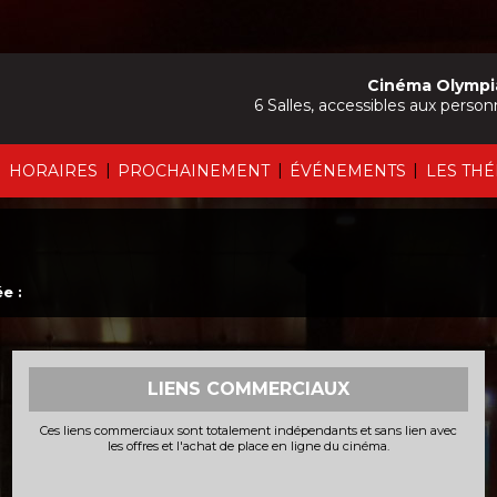
Cinéma Olympi
6 Salles, accessibles aux person
|
|
|
|
HORAIRES
PROCHAINEMENT
ÉVÉNEMENTS
LES TH
e :
LIENS COMMERCIAUX
Ces liens commerciaux sont totalement indépendants et sans lien avec
les offres et l'achat de place en ligne du cinéma.