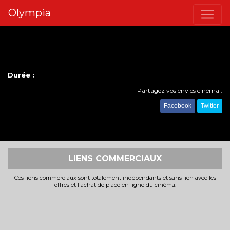
Olympia
Durée :
Partagez vos envies cinéma :
Facebook
Twitter
LIENS COMMERCIAUX
Ces liens commerciaux sont totalement indépendants et sans lien avec les
offres et l'achat de place en ligne du cinéma.