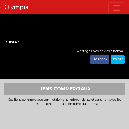
Olympia
Durée :
Partagez vos envies cinéma :
Facebook
Twitter
LIENS COMMERCIAUX
Ces liens commerciaux sont totalement indépendants et sans lien avec les
offres et l'achat de place en ligne du cinéma.