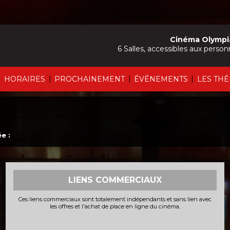
Cinéma Olympi
6 Salles, accessibles aux person
|
|
|
|
HORAIRES
PROCHAINEMENT
ÉVÉNEMENTS
LES TH
e :
LIENS COMMERCIAUX
Ces liens commerciaux sont totalement indépendants et sans lien avec
les offres et l'achat de place en ligne du cinéma.