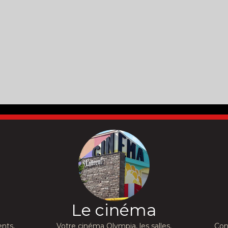
Le cinéma
nts,
Votre cinéma Olympia, les salles,
Con