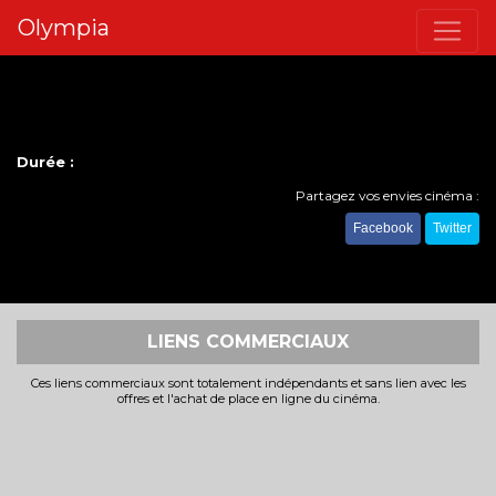
Olympia
Durée :
Partagez vos envies cinéma :
Facebook
Twitter
LIENS COMMERCIAUX
Ces liens commerciaux sont totalement indépendants et sans lien avec les
offres et l'achat de place en ligne du cinéma.