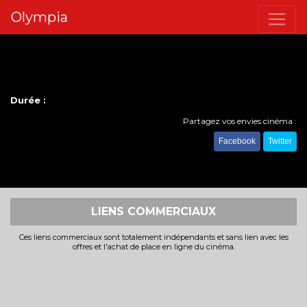
Olympia
Durée :
Partagez vos envies cinéma :
Facebook
Twitter
LIENS COMMERCIAUX
Ces liens commerciaux sont totalement indépendants et sans lien avec les
offres et l'achat de place en ligne du cinéma.