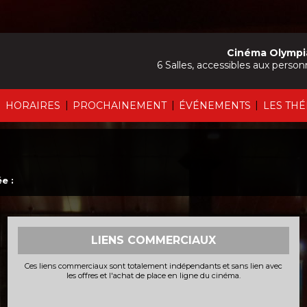
Cinéma Olympi
6 Salles, accessibles aux person
|
|
|
|
HORAIRES
PROCHAINEMENT
ÉVÉNEMENTS
LES TH
e :
LIENS COMMERCIAUX
Ces liens commerciaux sont totalement indépendants et sans lien avec
les offres et l'achat de place en ligne du cinéma.