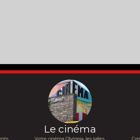
Le cinéma
nts,
Votre cinéma Olympia, les salles,
Con