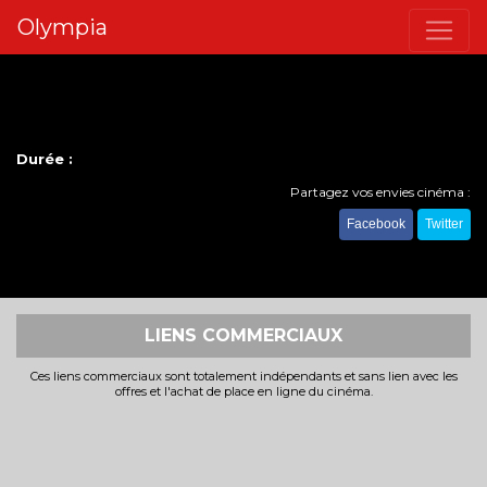
Olympia
Durée :
Partagez vos envies cinéma :
Facebook
Twitter
LIENS COMMERCIAUX
Ces liens commerciaux sont totalement indépendants et sans lien avec les
offres et l'achat de place en ligne du cinéma.