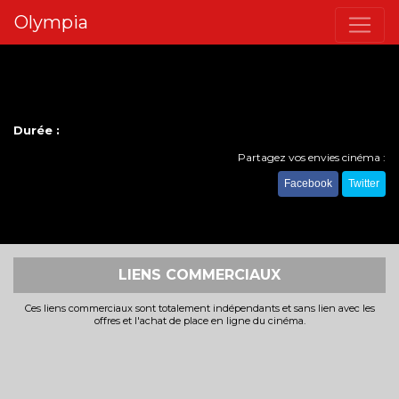
Olympia
Durée :
Partagez vos envies cinéma :
Facebook
Twitter
LIENS COMMERCIAUX
Ces liens commerciaux sont totalement indépendants et sans lien avec les
offres et l'achat de place en ligne du cinéma.