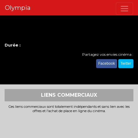
Olympia
Durée :
Partagez vos envies cinéma :
Facebook
Twitter
LIENS COMMERCIAUX
Ces liens commerciaux sont totalement indépendants et sans lien avec les
offres et l'achat de place en ligne du cinéma.