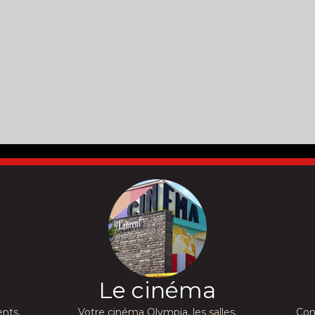
Le cinéma
nts,
Votre cinéma Olympia, les salles,
Con