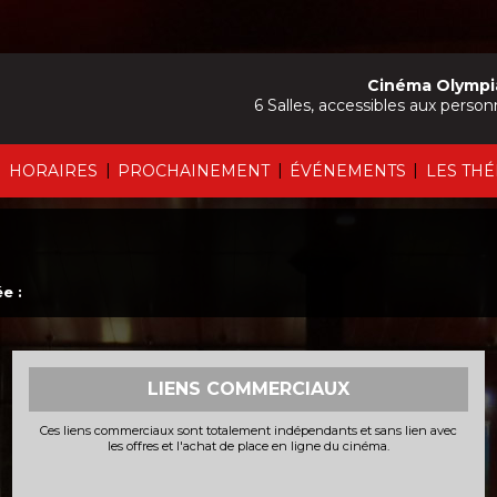
Cinéma Olympi
6 Salles, accessibles aux person
|
|
|
|
HORAIRES
PROCHAINEMENT
ÉVÉNEMENTS
LES TH
e :
LIENS COMMERCIAUX
Ces liens commerciaux sont totalement indépendants et sans lien avec
les offres et l'achat de place en ligne du cinéma.