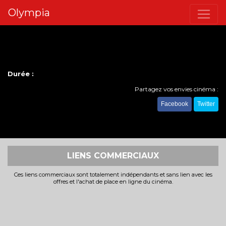
Olympia
Durée :
Partagez vos envies cinéma :
Facebook
Twitter
LIENS COMMERCIAUX
Ces liens commerciaux sont totalement indépendants et sans lien avec les
offres et l'achat de place en ligne du cinéma.