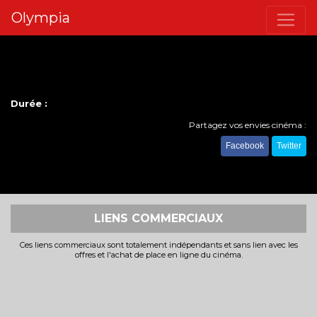
Olympia
Durée :
Partagez vos envies cinéma :
Facebook
Twitter
LIENS COMMERCIAUX
Ces liens commerciaux sont totalement indépendants et sans lien avec les
offres et l'achat de place en ligne du cinéma.