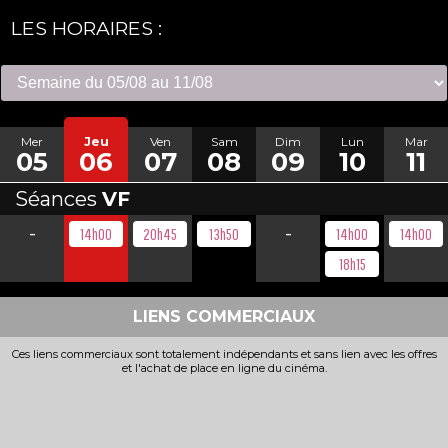
LES HORAIRES :
Mer
Jeu
Ven
Sam
Dim
Lun
Mar
05
06
07
08
09
10
11
Séances
VF
-
-
14h00
20h45
13h50
14h00
14h00
18h15
LIENS COMMERCIAUX
Ces liens commerciaux sont totalement indépendants et sans lien avec les offres
et l'achat de place en ligne du cinéma.