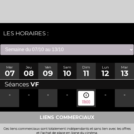
LES HORAIRES :
Mer
Jeu
Ven
Sam
Dim
Lun
Mar
07
08
09
10
11
12
13
Séances
VF
-
-
-
-
-
-
11h00
LIENS COMMERCIAUX
Ces liens commerciaux sont totalement indépendants et sans lien avec les offres
et l'achat de place en ligne du cinéma.