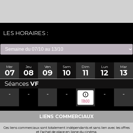
LES HORAIRES :
Mer
Jeu
Ven
Sam
Dim
Lun
Mar
07
08
09
10
11
12
13
Séances
VF
-
-
-
-
-
-
11h00
LIENS COMMERCIAUX
Ces liens commerciaux sont totalement indépendants et sans lien avec les offres
et l'achat de place en ligne du cinéma.