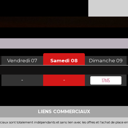
Vendredi
07
Samedi
08
Dimanche
09
-
-
17h15
LIENS COMMERCIAUX
iaux sont totalement indépendants et sans lien avec les offres et l'achat de place e