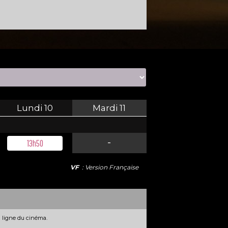
Lundi
10
Mardi
11
-
13h50
VF
: Version Française
n ligne du cinéma.