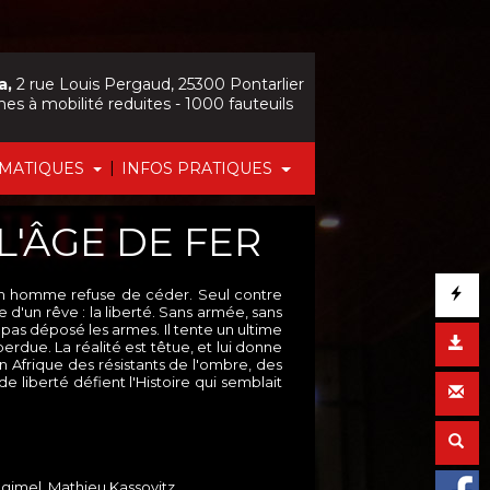
a,
2 rue Louis Pergaud, 25300 Pontarlier
nes à mobilité reduites - 1000 fauteuils
|
ÉMATIQUES
INFOS PRATIQUES
L'ÂGE DE FER
, un homme refuse de céder. Seul contre
 d'un rêve : la liberté. Sans armée, sans
a pas déposé les armes. Il tente un ultime
erdue. La réalité est têtue, et lui donne
n Afrique des résistants de l'ombre, des
e liberté défient l'Histoire qui semblait
agimel, Mathieu Kassovitz