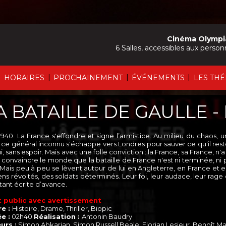
Cinéma Olympi
6 Salles, accessibles aux person
|
|
|
|
HORAIRES
PROCHAINEMENT
ÉVÉNEMENTS
LES TH
A BATAILLE DE GAULLE - 
 1940. La France s'effondre et signe l’armistice. Au milieu du chaos
, ce général inconnu s'échappe vers Londres pour sauver ce qu'il reste
, sans espoir. Mais avec une folle conviction : la France, sa France, n'
: convaincre le monde que la bataille de France n'est ni terminée, ni p
. Mais peu à peu se lèvent autour de lui en Angleterre, en France et e
ns révoltés, des soldats déterminés. Leur foi, leur audace, leur rage d
tant écrite d’avance.
 public avec avertissement
e :
Histoire, Drame, Thriller, Biopic
e :
02h40
Réalisation :
Antonin Baudry
urs :
Simon Abkarian, Simon Russell Beale, Florian Lesieur, Benoît M