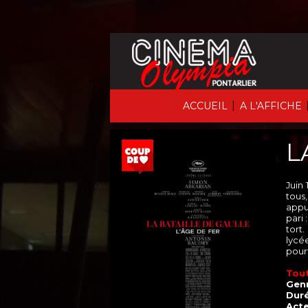
|
ACCUEIL
A L'AFFICHE
L
Juin
tous
appui
pari 
tort
lycée
pour
Tout
Genr
Duré
Acte