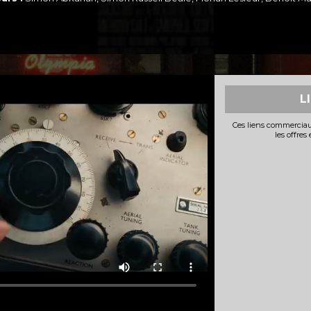
L
Ces liens commerciau
les offres