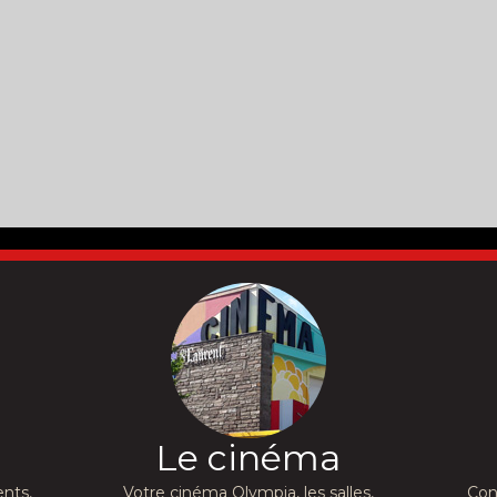
Le cinéma
nts,
Votre cinéma Olympia, les salles,
Con