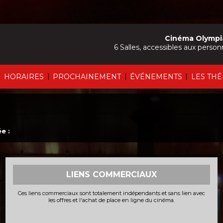
Cinéma Olympi
6 Salles, accessibles aux person
|
|
|
|
HORAIRES
PROCHAINEMENT
ÉVÉNEMENTS
LES TH
e :
LIENS COMMERCIAUX
Ces liens commerciaux sont totalement indépendants et sans lien avec
les offres et l'achat de place en ligne du cinéma.