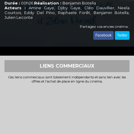
Durée :
00h26
Réalisation :
Benjamin Botella
Acteurs :
Amine Gaye, Djiby Gaye, Cléo Dauvillier, Neela
Courtois, Eddy Del Pino, Raphaële Forêt, Benjamin Botella,
Julien Leconte
Partagez vos envies cinéma :
Facebook
Twitter
LIENS COMMERCIAUX
Ces liens commerciaux sont totalement indépendants et sans lien avec les
offres et l'achat de place en ligne du cinéma.