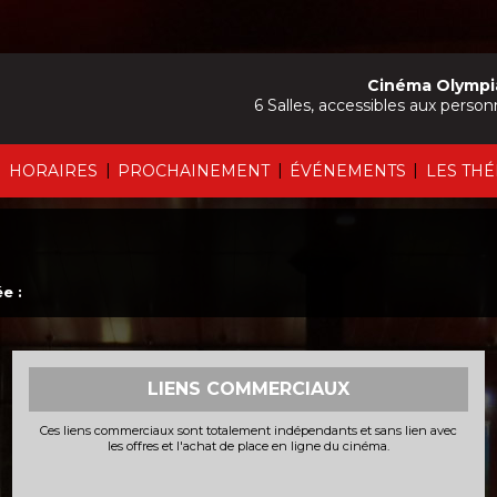
Cinéma Olympi
6 Salles, accessibles aux person
|
|
|
|
HORAIRES
PROCHAINEMENT
ÉVÉNEMENTS
LES TH
e :
LIENS COMMERCIAUX
Ces liens commerciaux sont totalement indépendants et sans lien avec
les offres et l'achat de place en ligne du cinéma.