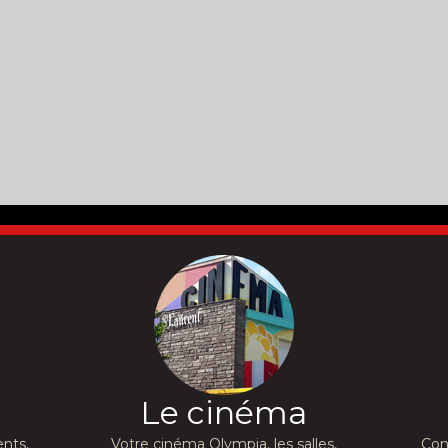
Le cinéma
nts,
Votre cinéma Olympia, les salles,
Con