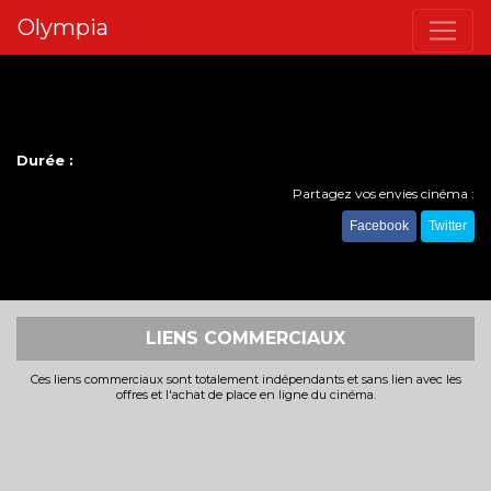
Olympia
Durée :
Partagez vos envies cinéma :
Facebook
Twitter
LIENS COMMERCIAUX
Ces liens commerciaux sont totalement indépendants et sans lien avec les
offres et l'achat de place en ligne du cinéma.