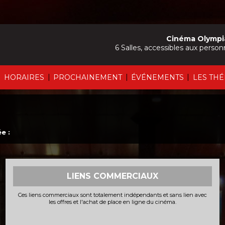
Cinéma Olympi
6 Salles, accessibles aux person
|
|
|
|
HORAIRES
PROCHAINEMENT
ÉVÉNEMENTS
LES TH
e :
LIENS COMMERCIAUX
Ces liens commerciaux sont totalement indépendants et sans lien avec
les offres et l'achat de place en ligne du cinéma.