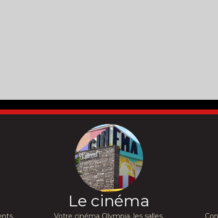
Le cinéma
nts,
Votre cinéma Olympia, les salles,
Con