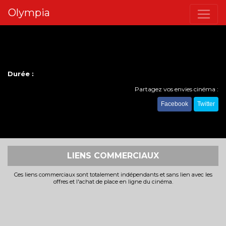
Olympia
Durée :
Partagez vos envies cinéma :
Facebook
Twitter
LIENS COMMERCIAUX
Ces liens commerciaux sont totalement indépendants et sans lien avec les
offres et l'achat de place en ligne du cinéma.