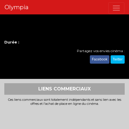
Olympia
Durée :
Partagez vos envies cinéma :
Facebook
Twitter
LIENS COMMERCIAUX
Ces liens commerciaux sont totalement indépendants et sans lien avec les
offres et l'achat de place en ligne du cinéma.