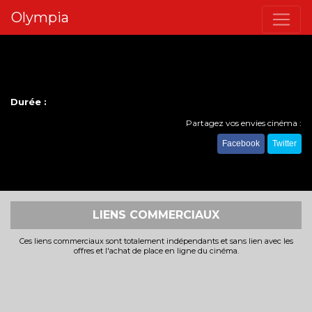
Olympia
Durée :
Partagez vos envies cinéma :
Facebook
Twitter
LIENS COMMERCIAUX
Ces liens commerciaux sont totalement indépendants et sans lien avec les
offres et l'achat de place en ligne du cinéma.