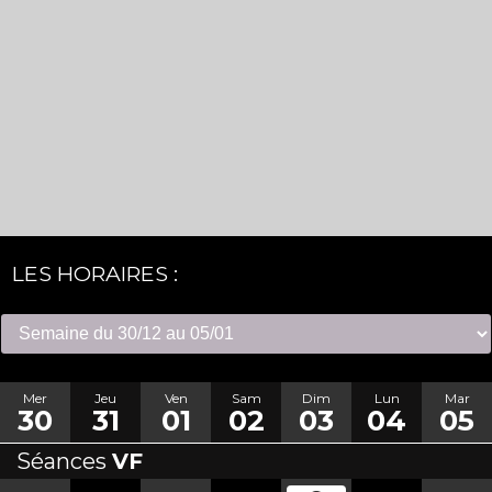
LES HORAIRES :
Mer
Jeu
Ven
Sam
Dim
Lun
Mar
30
31
01
02
03
04
05
Séances
VF