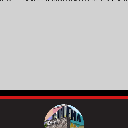
iaux sont totalement indépendants et sans lien avec les offres et l'achat de place e