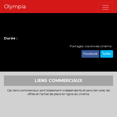
Olympia
Durée :
Partagez vos envies cinéma :
Facebook
Twitter
LIENS COMMERCIAUX
Ces liens commerciaux sont totalement indépendants et sans lien avec les
offres et l'achat de place en ligne du cinéma.