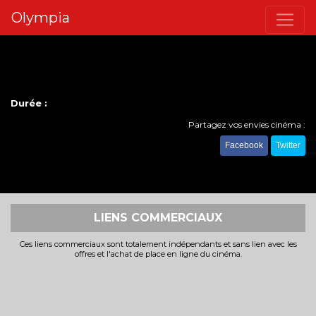
Olympia
Durée :
Partagez vos envies cinéma :
Facebook
Twitter
LIENS COMMERCIAUX
Ces liens commerciaux sont totalement indépendants et sans lien avec les
offres et l'achat de place en ligne du cinéma.