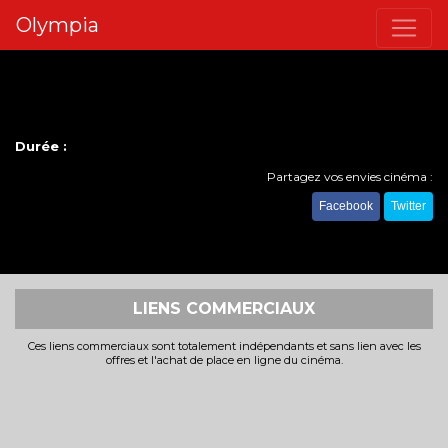
Olympia
Durée :
Partagez vos envies cinéma :
Facebook
Twitter
LIENS COMMERCIAUX
Ces liens commerciaux sont totalement indépendants et sans lien avec les
offres et l'achat de place en ligne du cinéma.