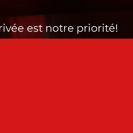
ivée est notre priorité!
es cookies, certains requis pour le bon fonctionnement du sit
Cinéma Olympi
6 Salles, accessibles aux person