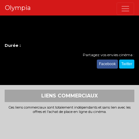
Olympia
Durée :
Partagez vos envies cinéma :
Facebook
Twitter
LIENS COMMERCIAUX
Ces liens commerciaux sont totalement indépendants et sans lien avec les
offres et l'achat de place en ligne du cinéma.