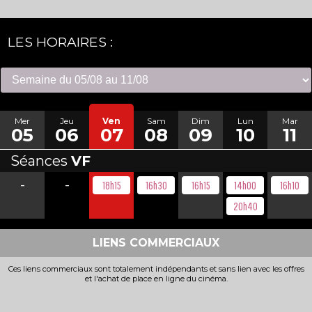
LES HORAIRES :
Mer
Jeu
Ven
Sam
Dim
Lun
Mar
05
06
07
08
09
10
11
Séances
VF
-
-
18h15
16h30
16h15
14h00
16h10
20h40
LIENS COMMERCIAUX
Ces liens commerciaux sont totalement indépendants et sans lien avec les offres
et l'achat de place en ligne du cinéma.