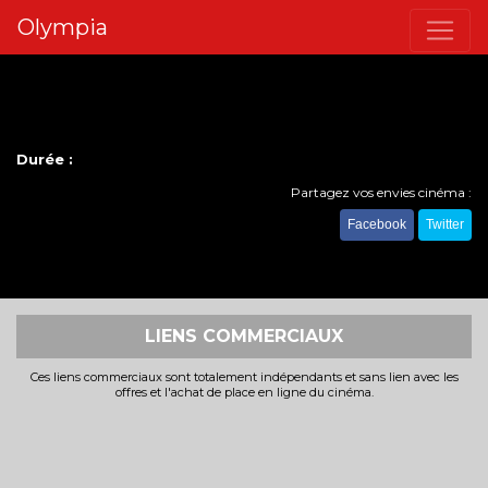
Olympia
Durée :
Partagez vos envies cinéma :
Facebook
Twitter
LIENS COMMERCIAUX
Ces liens commerciaux sont totalement indépendants et sans lien avec les
offres et l'achat de place en ligne du cinéma.