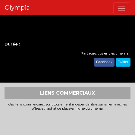
Olympia
Durée :
Partagez vos envies cinéma :
Facebook
Twitter
LIENS COMMERCIAUX
Ces liens commerciaux sont totalement indépendants et sans lien avec les
offres et l'achat de place en ligne du cinéma.