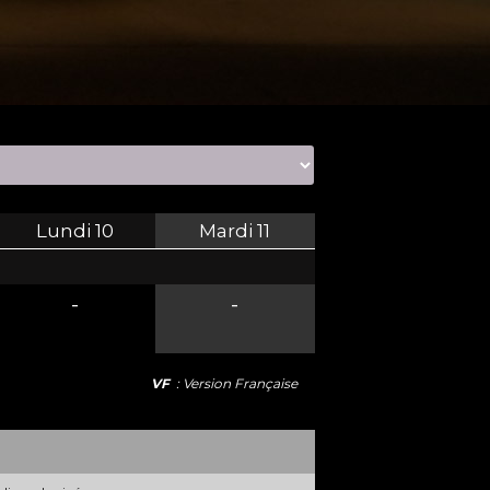
Lundi
10
Mardi
11
-
-
VF
: Version Française