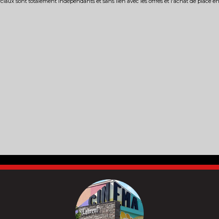
iaux sont totalement indépendants et sans lien avec les offres et l'achat de place e