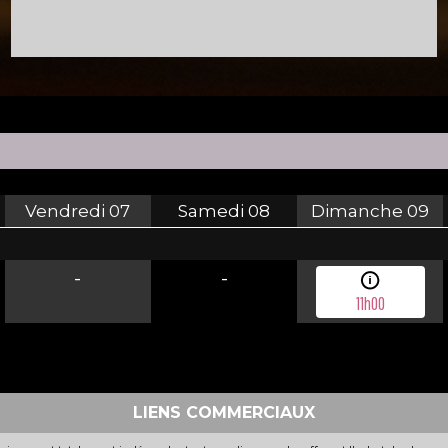
Vendredi
07
Samedi
08
Dimanche
09
-
-
11h00
LIENS COMMERCIAUX