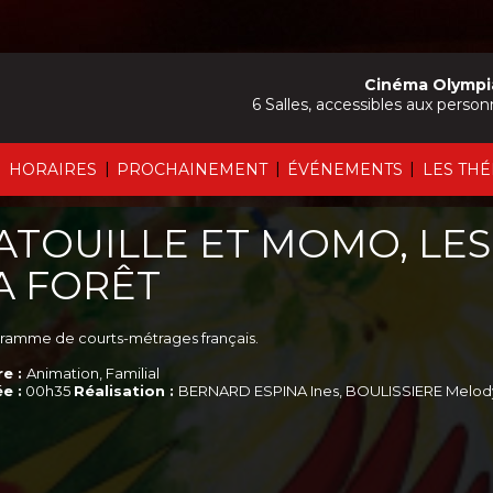
Cinéma Olympi
6 Salles, accessibles aux person
|
|
|
|
HORAIRES
PROCHAINEMENT
ÉVÉNEMENTS
LES TH
ATOUILLE ET MOMO, LE
A FORÊT
ramme de courts-métrages français.
e :
Animation, Familial
e :
00h35
Réalisation :
BERNARD ESPINA Ines, BOULISSIERE Melo