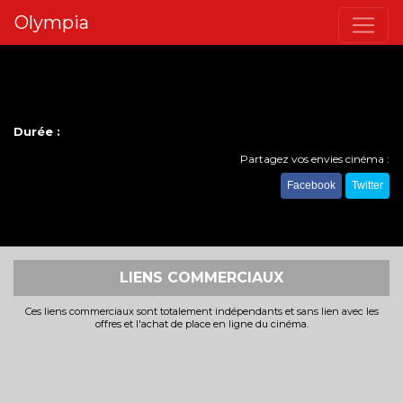
Olympia
Durée :
Partagez vos envies cinéma :
Facebook
Twitter
LIENS COMMERCIAUX
Ces liens commerciaux sont totalement indépendants et sans lien avec les
offres et l'achat de place en ligne du cinéma.