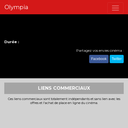
Olympia
Durée :
Partagez vos envies cinéma :
Facebook
Twitter
LIENS COMMERCIAUX
Ces liens commerciaux sont totalement indépendants et sans lien avec les
offres et l'achat de place en ligne du cinéma.