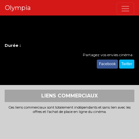
Olympia
Durée :
Partagez vos envies cinéma :
Facebook
Twitter
LIENS COMMERCIAUX
Ces liens commerciaux sont totalement indépendants et sans lien avec les
offres et l'achat de place en ligne du cinéma.