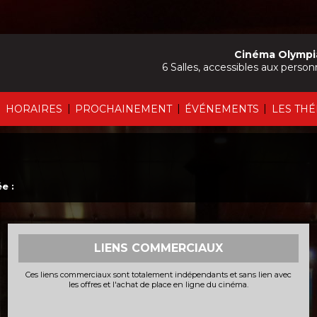
Cinéma Olympi
6 Salles, accessibles aux person
|
|
|
|
HORAIRES
PROCHAINEMENT
ÉVÉNEMENTS
LES TH
e :
LIENS COMMERCIAUX
Ces liens commerciaux sont totalement indépendants et sans lien avec
les offres et l'achat de place en ligne du cinéma.