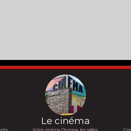
Le cinéma
nts,
Votre cinéma Olympia, les salles,
Con